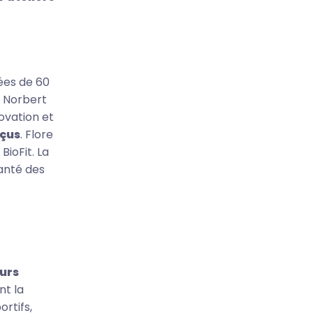
ées de 60
n Norbert
novation et
eçus
. Flore
ioFit. La
santé des
urs
nt la
rtifs,