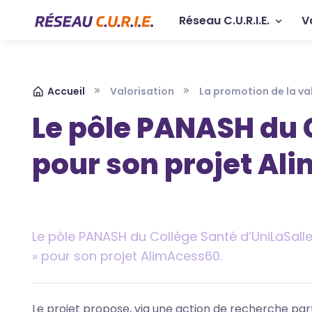
Aller au contenu principal
Panneau de gestion des cookies
Navigation p
Réseau C.U.R.I.E.
V
Fil d'Ariane
Accueil
Valorisation
La promotion de la va
Le pôle PANASH du 
pour son projet Al
​Le pôle PANASH du Collège Santé d’UniLaSalle 
» pour son projet AlimAcess60.
Le projet propose, via une action de recherche part