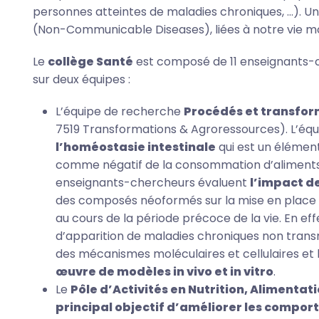
personnes atteintes de maladies chroniques, …). U
(Non-Communicable Diseases), liées à notre vie m
Le
collège Santé
est composé de 11 enseignants-ch
sur deux équipes :
L’équipe de recherche
Procédés et transform
7519 Transformations & Agroressources). L’équ
l’homéostasie intestinale
qui est un élément
comme négatif de la consommation d’aliments, 
enseignants-chercheurs évaluent
l’impact d
des composés néoformés sur la mise en place et
au cours de la période précoce de la vie. En e
d’apparition de maladies chroniques non transm
des mécanismes moléculaires et cellulaires et 
œuvre de modèles in vivo et in vitro
.
Le
Pôle d’Activités en Nutrition, Alimenta
principal objectif d’améliorer les compor