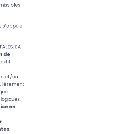
missibles
t s’appuie
TALES, EA
n de
sitif
on et/ou
culièrement
sque
logiques,
ise en
r
ntes