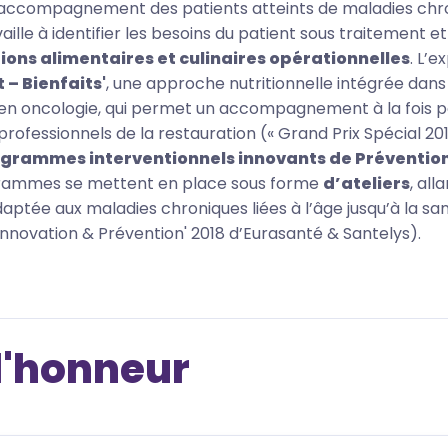
l’accompagnement des patients atteints de maladies chr
lle à identifier les besoins du patient sous traitement et
tions alimentaires et culinaires opérationnelles
. L’e
t – Bienfaits'
, une approche nutritionnelle intégrée dans
en oncologie, qui permet un accompagnement à la fois p
 professionnels de la restauration (« Grand Prix Spécial 201
grammes interventionnels innovants de Préventio
grammes se mettent en place sous forme
d’ateliers
, all
adaptée aux maladies chroniques liées à l’âge jusqu’à la sa
Innovation & Prévention' 2018 d’Eurasanté & Santelys).
l'honneur