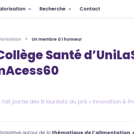
rincipale
alorisation
Recherche
Contact
lorisation
Un membre à l honneur
Collège Santé d’UniL
imAcess60
fait partie des 6 lauréats du prix « Innovation & P
icipative autour de la
thématique de l’alimentation
,