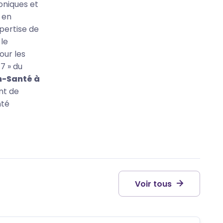
oniques et
 en
xpertise de
 le
our les
7 » du
n-Santé à
ant de
nté
Voir tous