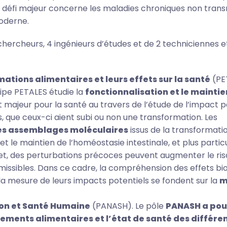
n défi majeur concerne les maladies chroniques non trans
oderne.
ercheurs, 4 ingénieurs d’études et de 2 techniciennes e
ations alimentaires et leurs effets sur la santé
(PE
ipe PETALES étudie la
fonctionnalisation et le maintie
 majeur pour la santé au travers de l’étude de l’impact po
que ceux-ci aient subi ou non une transformation. Les
es assemblages moléculaires
issus de la transformati
 le maintien de l’homéostasie intestinale, et plus parti
ffet, des perturbations précoces peuvent augmenter le ri
issibles. Dans ce cadre, la compréhension des effets bio
la mesure de leurs impacts potentiels se fondent sur la
m
tion et Santé Humaine
(PANASH). Le pôle
PANASH a pou
tements alimentaires et l’état de santé des différe