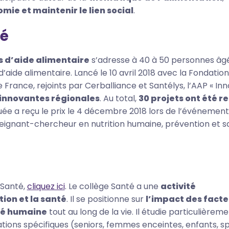
ie et maintenir le lien social
.
é
s d’aide alimentaire
s’adresse à 40 à 50 personnes âg
 d’aide alimentaire. Lancé le 10 avril 2018 avec la Fondatio
e France, rejoints par Cerballiance et Santélys, l’AAP « In
 innovantes régionales
. Au total,
30 projets ont été r
e a reçu le prix le 4 décembre 2018 lors de l’événement B
nseignant-chercheur en nutrition humaine, prévention et 
 Santé,
cliquez ici
. Le collège Santé a une
activité
tion et la santé
. Il se positionne sur
l’impact des facte
té humaine
tout au long de la vie. Il étudie particulièreme
ons spécifiques (seniors, femmes enceintes, enfants, spo