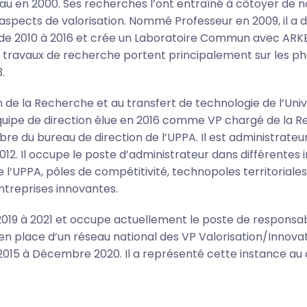
u en 2000. Ses recherches l’ont entraîné à côtoyer de n
 aspects de valorisation. Nommé Professeur en 2009, il a d
 de 2010 à 2016 et crée un Laboratoire Commun avec ARK
 travaux de recherche portent principalement sur les phé
3.
de la Recherche et au transfert de technologie de l’Univ
 équipe de direction élue en 2016 comme VP chargé de la R
 du bureau de direction de l’UPPA. Il est administrateur
012. Il occupe le poste d’administrateur dans différentes 
 l’UPPA, pôles de compétitivité, technopoles territoriales, 
ntreprises innovantes.
2019 à 2021 et occupe actuellement le poste de responsab
se en place d’un réseau national des VP Valorisation/Innov
er 2015 à Décembre 2020. Il a représenté cette instanc