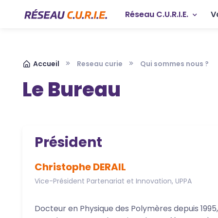
Aller au contenu principal
Panneau de gestion des cookies
Navigation p
Réseau C.U.R.I.E.
V
Fil d'Ariane
Accueil
Reseau curie
Qui sommes nous ?
Le Bureau
Président
Christophe DERAIL
Vice-Président Partenariat et Innovation, UPPA
Docteur en Physique des Polymères depuis 1995, 