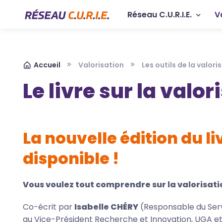
Aller au contenu principal
Panneau de gestion des cookies
Navigation p
Réseau C.U.R.I.E.
V
Fil d'Ariane
Accueil
Valorisation
Les outils de la valori
Le livre sur la valo
La nouvelle édition du li
disponible !
Vous voulez tout comprendre sur la valorisation
Co-écrit par
Isabelle CHÉRY
(Responsable du Serv
au Vice-Président Recherche et Innovation, UGA et 