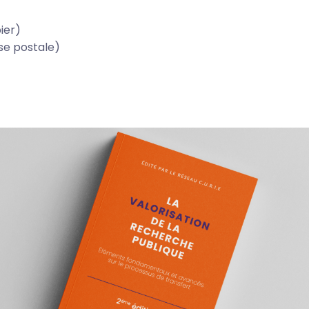
pier)
sse postale)