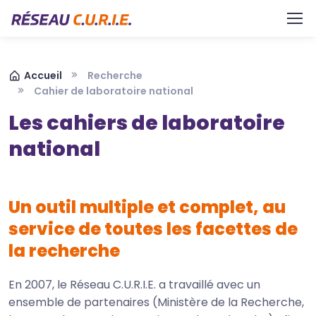
Aller au contenu principal
Panneau de gestion des cookies
Fil d'Ariane
Accueil
Recherche
Cahier de laboratoire national
Les cahiers de laboratoire
national
Un outil multiple et complet, au
service de toutes les facettes de
la recherche
En 2007, le Réseau C.U.R.I.E. a travaillé avec un
ensemble de partenaires (Ministère de la Recherche,