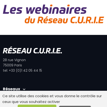
28 rue Vignon
75009 Paris
tel: +33 (0)1 42 05 44 15
Réseaux
Ce site utilise des cookies et vous donne le contrôle sur
Autres pages
ceux que vous souhaitez activer