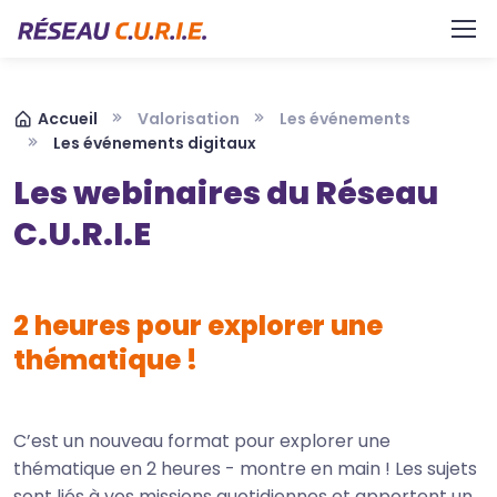
Aller au contenu principal
Panneau de gestion des cookies
Fil d'Ariane
Accueil
Valorisation
Les événements
Les événements digitaux
Les webinaires du Réseau
C.U.R.I.E
2 heures pour explorer une
thématique !
C’est un nouveau format pour explorer une
thématique en 2 heures - montre en main ! Les sujets
sont liés à vos missions quotidiennes et apportent un