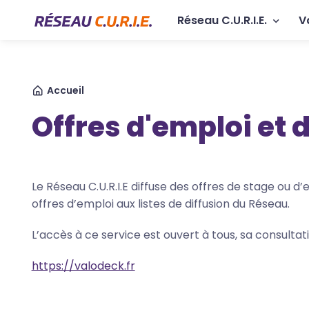
Aller au contenu principal
Panneau de gestion des cookies
Navigation p
Réseau C.U.R.I.E.
V
Fil d'Ariane
Accueil
Offres d'emploi et 
Le Réseau C.U.R.I.E diffuse des offres de stage ou 
offres d’emploi aux listes de diffusion du Réseau.
L’accès à ce service est ouvert à tous, sa consultati
https://valodeck.fr