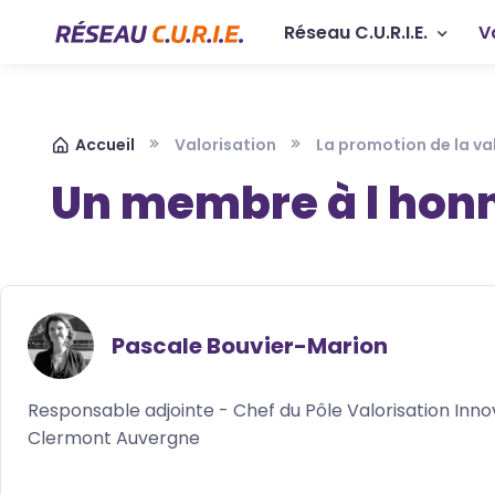
Aller au contenu principal
Panneau de gestion des cookies
Navigation p
Réseau C.U.R.I.E.
V
Fil d'Ariane
Accueil
Valorisation
La promotion de la va
Un membre à l hon
Pascale Bouvier-Marion
Responsable adjointe - Chef du Pôle Valorisation Innov
Clermont Auvergne