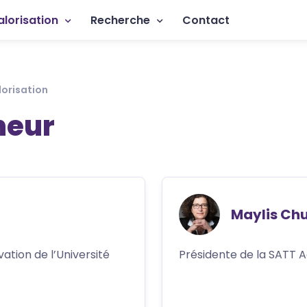
rincipale
alorisation
Recherche
Contact
lorisation
neur
Maylis Ch
ation de l’Université
Présidente de la SATT Aq