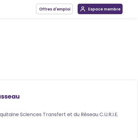
Offres d'emploi
Espace membre
usseau
uitaine Sciences Transfert et du Réseau C.U.R.I.E.