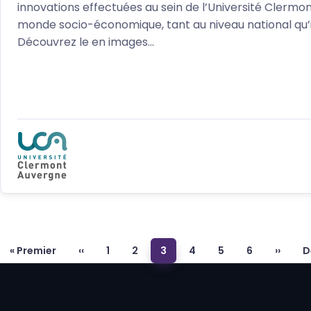
innovations effectuées au sein de l’Université Clermo
monde socio-économique, tant au niveau national qu’i
Découvrez le en images...
Pagination
« Premier
‹‹
1
2
3
4
5
6
››
D
Première page
Page précédente
Page
Page
Page
Page
Page
Page
Page s
D