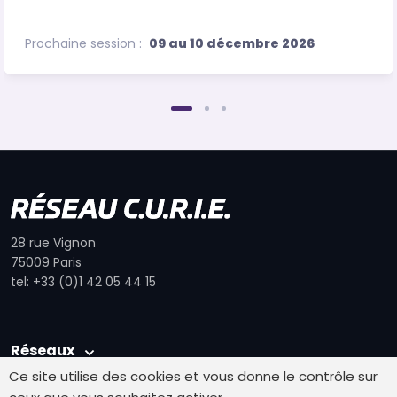
Prochaine session :
09 au 10 décembre 2026
28 rue Vignon
75009 Paris
tel: +33 (0)1 42 05 44 15
Réseaux
Ce site utilise des cookies et vous donne le contrôle sur
Autres pages