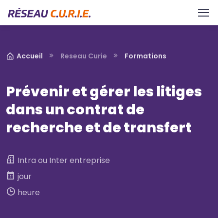
Aller au contenu principal
Panneau de gestion des cookies
Accueil
Reseau Curie
Formations
Prévenir et gérer les litiges
dans un contrat de
recherche et de transfert
Intra ou Inter entreprise
jour
heure